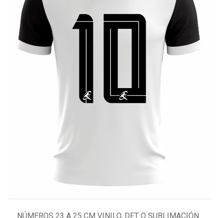
NÚMEROS 23 A 25 CM VINILO, DFT O SUBLIMACIÓN