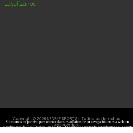
Localízanos
Copyright © 2026 KEDEKE SPORT S.L. Todos los derechos
Solicitamos su permiso para obtener datos estadísticos de su navegación en esta web, en
reservados
cumplimiento del Real Decreto-ley 13/2012. Si continúa navegando consideramos que acepta
el uso de cookies.
OK
|
Más información