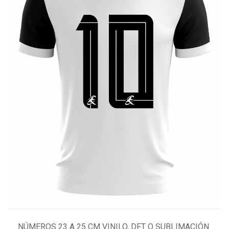
NÚMEROS 23 A 25 CM VINILO, DFT O SUBLIMACIÓN