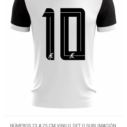
NÚMEROS 23 A 25 CM VINILO, DFT O SUBLIMACIÓN