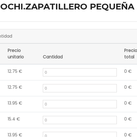
OCHI.ZAPATILLERO PEQUEÑA
tidad
Precio
Preci
unitario
Cantidad
total
12.75
€
0
€
12.75
€
0
€
13.95
€
0
€
15.4
€
0
€
13.95
€
0
€