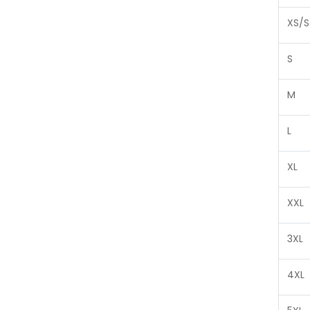
XS/S
S
M
L
XL
XXL
3XL
4XL