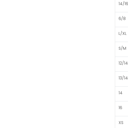
14/1
6/8
L/XL
S/M
12/14
13/14
14
16
XS