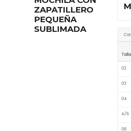
MOCHILA CON
M
ZAPATILLERO
PEQUEÑA
SUBLIMADA
Can
Talla
02
03
04
4/6
06